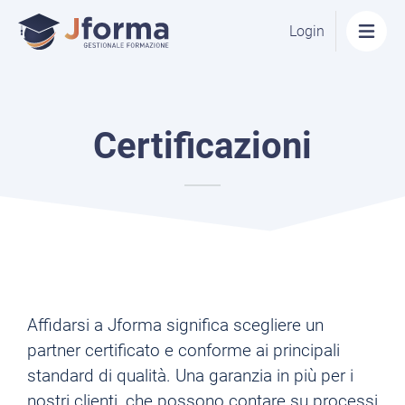
Vai
Login
al
contenuto
Certificazioni
Affidarsi a Jforma significa scegliere un
partner certificato e conforme ai principali
standard di qualità. Una garanzia in più per i
nostri clienti, che possono contare su processi