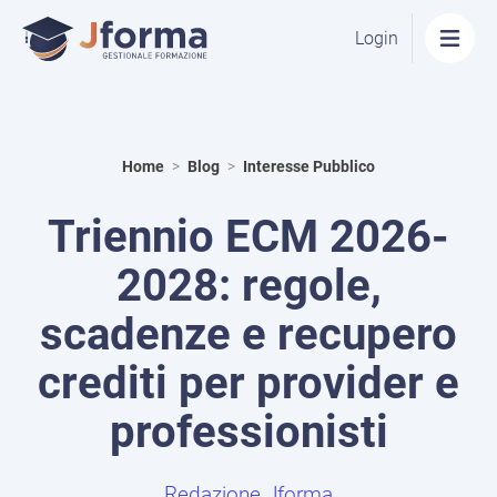
Vai
Login
al
contenuto
Home
>
Blog
>
Interesse Pubblico
Triennio ECM 2026-
2028: regole,
scadenze e recupero
crediti per provider e
professionisti
Redazione Jforma